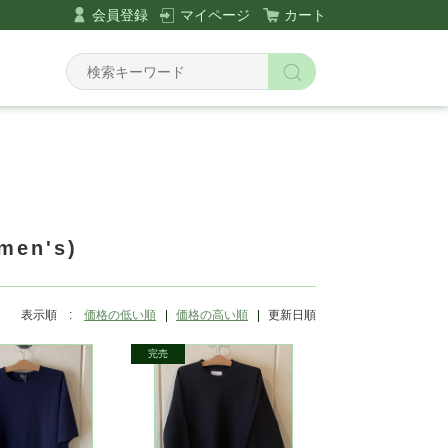
会員登録
マイページ
カート
Y
en's)
表示順 :
価格の低い順
価格の高い順
更新日順