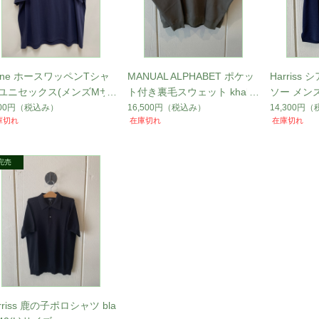
mne ホースワッペンTシャ
MANUAL ALPHABET ポケッ
Harris
 ユニセックス(メンズMサ
ト付き裏毛スウェット khaki
ソー メン
相当) CS-001
CS-022
avy サイズ4
700円
（税込み）
16,500円
（税込み）
14,300円
（
庫切れ
在庫切れ
在庫切れ
rriss 鹿の子ポロシャツ bla