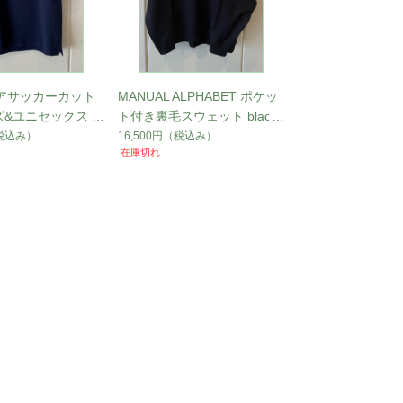
s シアサッカーカット
MANUAL ALPHABET ポケッ
ズ&ユニセックス n
ト付き裏毛スウェット black
2 (L) CS-007
CS-023
税込み）
16,500円
（税込み）
在庫切れ