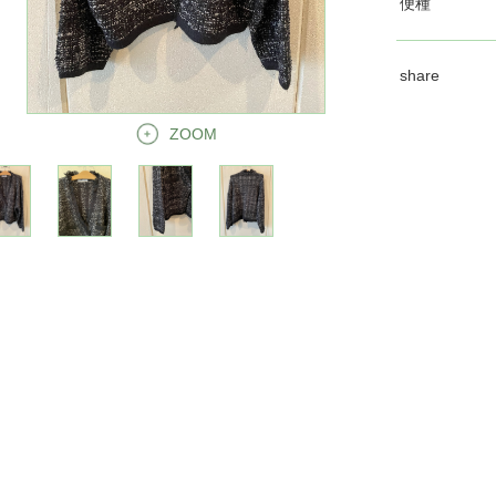
便種
share
ZOOM