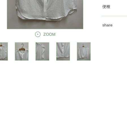
便種
share
ZOOM